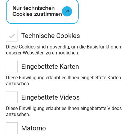
Projektbeispielen wird Innovatives
Nur technischen
Cookies zustimmen
und Wissenswertes zu den
unterschiedlichsten Aspekten
Technische Cookies
nachhaltiger Entwicklung vermittelt.
Fehlt ein Projekt? Dann gerne hier
Diese Cookies sind notwendig, um die Basisfunktionen
unserer Webseiten zu ermöglichen.
Bescheid geben. Wir freuen uns über
jedes Angebot!
Eingebettete Karten
Diese Einwilligung erlaubt es Ihnen eingebettete Karten
anzusehen.
Kontakt
Eingebettete Videos
Diese Einwilligung erlaubt es Ihnen eingebettete Videos
anzusehen.
Projekte filtern
Matomo