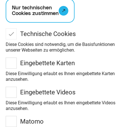
Nur technischen
Cookies zustimmen
Steinzeitpark
Technische Cookies
Dithmarschen (AÖZA)
Diese Cookies sind notwendig, um die Basisfunktionen
Unsere Idee: Natur - Kultur -
unserer Webseiten zu ermöglichen.
Geschichte erleben und erfahren, um
Eingebettete Karten
sie für die Zukunft zu bewahren
Diese Einwilligung erlaubt es Ihnen eingebettete Karten
anzusehen.
Zum Steinzeitpark
Dithmarschen
Eingebettete Videos
Diese Einwilligung erlaubt es Ihnen eingebettete Videos
anzusehen.
Matomo