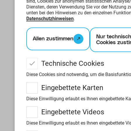
sind, Cookies zur anonymen statistischen Analyse
Diensten, deren Verwendung Sie vor der Nutzung z
unten bei den Hinweisen zu den einzelnen Funktion
Luftbild des Osterberg-Seminarhotels zwischen Plön und
Datenschutzhinweisen
.
Nur technisc
Allen zustimmen
Cookies zust
Ziele und Anspr
Technische Cookies
im Bereich BNE
Diese Cookies sind notwendig, um die Basisfunkti
Eingebettete Karten
Diese Einwilligung erlaubt es Ihnen eingebettete K
Wir fühlen uns im Besonderen den SD
Eingebettete Videos
und Wohlergehen“ und Nr.4 „Hochwerti
Diese Einwilligung erlaubt es Ihnen eingebettete V
Unsere Teilnehmer*innen sollen eine