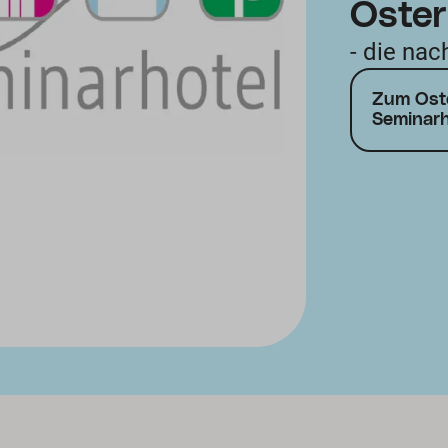
Oster
- die nac
Zum Ost
Seminarh