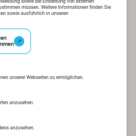
/Messung sowie die Einbettung von externen
ustimmen müssen. Weitere Informationen finden Sie
en sowie ausführlich in unseren
 Malente.
hen
immen
uch
onen unserer Webseiten zu ermöglichen.
arten anzusehen.
G-Zielen Nr.3 „ Gesundheit
ge Bildung“ verpflichtet.
ideos anzusehen.
 gesund aktive Lebensweise