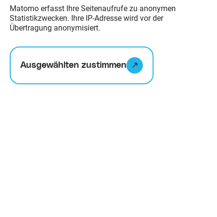
Zu Noctalis
Matomo erfasst Ihre Seitenaufrufe zu anonymen
Statistikzwecken. Ihre IP-Adresse wird vor der
Übertragung anonymisiert.
Ausgewählten zustimmen
Kurzsteckbrief
Die Erlebnisausstellung Noctalis
bietet mit ihrem einzigartigen
Standort hervorragende
Möglichkeiten, Menschen aller