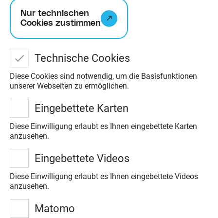
Nur technischen
Cookies zustimmen
Technische Cookies
Diese Cookies sind notwendig, um die Basisfunktionen
unserer Webseiten zu ermöglichen.
Noctalis - Welt der
Eingebettete Karten
Fledermäuse
Diese Einwilligung erlaubt es Ihnen eingebettete Karten
anzusehen.
Das Noctalis möchte mit unterschiedlichen
Eingebettete Videos
Methoden, einer interaktiven Ausstellung mit
lebenden Tieren und Führungen durch die
Diese Einwilligung erlaubt es Ihnen eingebettete Videos
anzusehen.
Segeberger Kalkberghöhle die "Faszination
Fledermäuse" den Menschen näher bringen.
Matomo