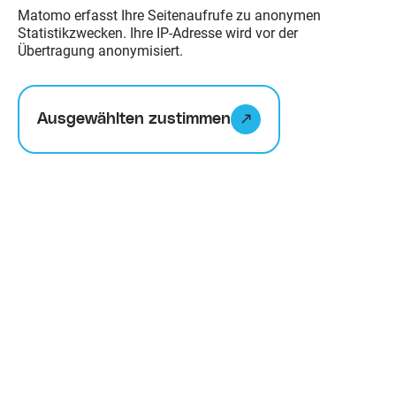
Matomo erfasst Ihre Seitenaufrufe zu anonymen
Zur Hofgemeinschaft
Statistikzwecken. Ihre IP-Adresse wird vor der
Gut Rothenhausen
Übertragung anonymisiert.
Ausgewählten zustimmen
Kurzsteckbrief
Seit ca. 50 Jahren wird hier auf dem
ehemaligen Gut eine sehr vielseitige
und kleinbäuerliche Landwirtschaft
nach Demeter Richtlinien betrieben.