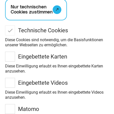
Nur technischen
Cookies zustimmen
Technische Cookies
Diese Cookies sind notwendig, um die Basisfunktionen
unserer Webseiten zu ermöglichen.
Eingebettete Karten
Hofgemeinschaft Gut
Diese Einwilligung erlaubt es Ihnen eingebettete Karten
anzusehen.
Rothenhausen
Der Hof Gut Rothenhausen betreibt
Eingebettete Videos
eine vielseitige kleinbäuerliche Bio
Diese Einwilligung erlaubt es Ihnen eingebettete Videos
anzusehen.
Landwirtschaft in der Nähe von
Lübeck.
Matomo