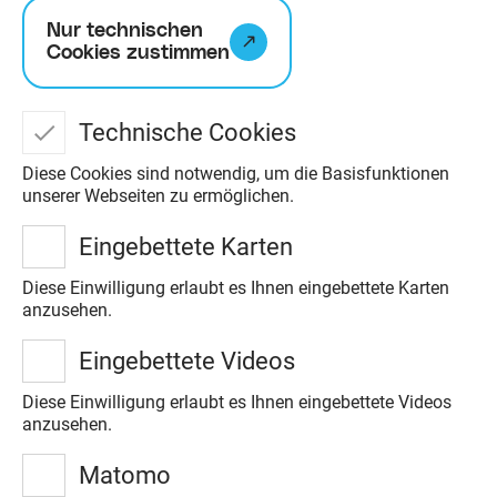
Nur technischen
Cookies zustimmen
Technische Cookies
Diese Cookies sind notwendig, um die Basisfunktionen
unserer Webseiten zu ermöglichen.
Eingebettete Karten
ErlebnisWald
Diese Einwilligung erlaubt es Ihnen eingebettete Karten
anzusehen.
Trappenkamp
Eingebettete Videos
Der ErlebnisWald Trappenkamp bringt Mensch und
Wald zusammen und bietet alles für einen
Diese Einwilligung erlaubt es Ihnen eingebettete Videos
perfekten Ausflug in den Wald.
anzusehen.
Zum ErlebnisWald
Matomo
Trappenkamp