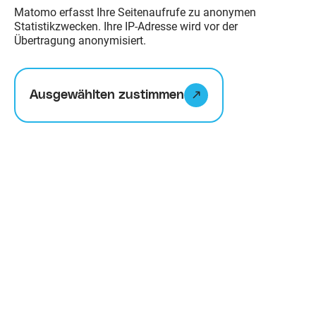
Matomo erfasst Ihre Seitenaufrufe zu anonymen
Statistikzwecken. Ihre IP-Adresse wird vor der
Übertragung anonymisiert.
Ausgewählten zustimmen
Kurzsteckbrief
Seit 1974 ist der ErlebnisWald
Trappenkamp das waldpädagogische
Zentrum des Landes Schleswig-
Holstein. Im Herzen Holsteins, am
Rande des Segeberger Forstes, liegt